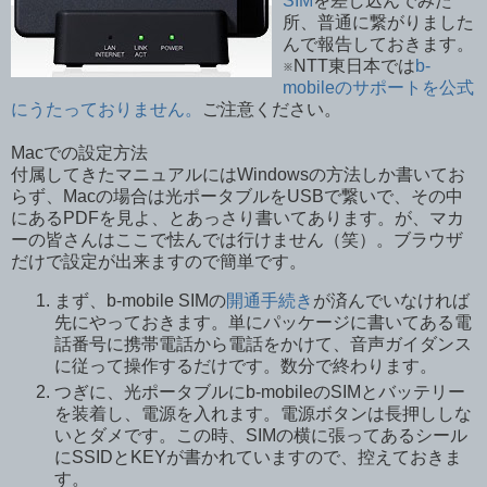
SIM
を差し込んでみた
所、普通に繋がりました
んで報告しておきます。
※NTT東日本では
b-
mobileのサポートを公式
にうたっておりません。
ご注意ください。
Macでの設定方法
付属してきたマニュアルにはWindowsの方法しか書いてお
らず、Macの場合は光ポータブルをUSBで繋いで、その中
にあるPDFを見よ、とあっさり書いてあります。が、マカ
ーの皆さんはここで怯んでは行けません（笑）。ブラウザ
だけで設定が出来ますので簡単です。
まず、b-mobile SIMの
開通手続き
が済んでいなければ
先にやっておきます。単にパッケージに書いてある電
話番号に携帯電話から電話をかけて、音声ガイダンス
に従って操作するだけです。数分で終わります。
つぎに、光ポータブルにb-mobileのSIMとバッテリー
を装着し、電源を入れます。電源ボタンは長押ししな
いとダメです。この時、SIMの横に張ってあるシール
にSSIDとKEYが書かれていますので、控えておきま
す。