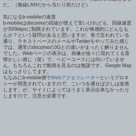
た。（無線LANだから当たり前だけど）
気になるb-mobileの速度
b-mobileはdocomoの回線が使えて安いけれども、回線速度
が300kbpsに制限されています。これが体感的にどんなも
んか？という疑問があると思いますが、巷で言われている
通り、テキストベースのメールやTwitterをやってみた感じ
では、通常のdocomoの3Gとの違いがまったく解りません
でした。Webページの表示は、画像が徐々に現れてくる昔
懐かしい感じ（笑）で、ヘビーユースには向いていませ
ん。もちろんこれで動画を見るのは無謀です。Google Map
はもっさりしてます。
ちなみにb-mobile側で
Webアクセラレーター
というプロキ
シーが用意されていますので、こいつを通せば少しは改善
します。が、サイトによってはうまく表示出来なかったり
しますので、注意が必要です。