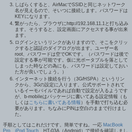
しばらくすると、AirMacでSSIDと同じネットワーク
名が見えるので、そいつに接続します。パスワードは
KEYになります。
繋がったら、ブラウザにhttp://192.168.11.1と打ち込み
ます。そうすると、設定画面にアクセスする事が出来
ます。
ログインというリンクがありますので、そこをクリッ
クすると認証のダイアログが出ます。ユーザー名
root、パスワードは空でOKです。（パスワードは後で
設定する事が可能です。仮に光ポータブルを落として
しまった時などの為にも、パスワードは設定しておい
た方が良いでしょう。）
インターネット接続を行う（3G/HSPA）というリン
クから、3Gの設定に入ります。公式サポートされて
いるイーモバイルであれば自動で設定が入るようです
が、b-mobileはパッケージに書いてある設定情報（も
しくは
こちらに書いてある情報
）を手動で打ち込む必
要があります。ちなみにPINは空白のままで行けまし
た。
手順としてはこれだけです。簡単ですね。一応
MacBook
Pro
、
iPod Touch
、HT-03A（Android）で接続を確認しまし