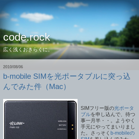
code.rock
広く浅くおきらくに。
2010/08/06
b-mobile SIMを光ポータブルに突っ込
んでみた件（Mac）
SIMフリー版の
光ポータ
ブル
を申し込んで、待つ
事一月半・・。ようやく
手元にやってまいりまし
た。さっそく
b-mobileの