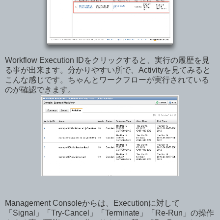
Workflow Execution IDをクリックすると、実行の履歴を見
る事が出来ます。分かりやすい所で、Activityを見てみると
こんな感じです。ちゃんとワークフローが実行されている
のが確認できます。
Management Consoleからは、Executionに対して
「Signal」「Try-Cancel」「Terminate」「Re-Run」の操作