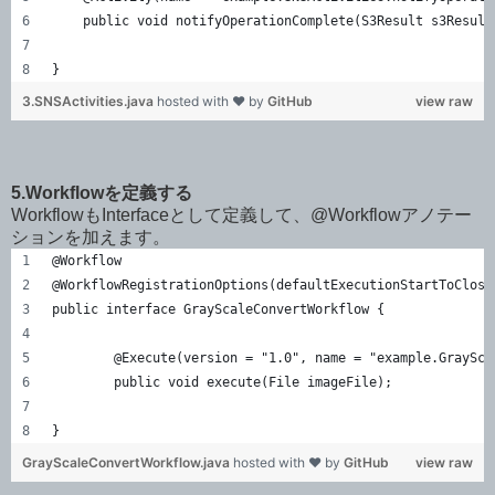
    public void notifyOperationComplete(S3Result s3Result
}
3.SNSActivities.java
hosted with ❤ by
GitHub
view raw
5.Workflowを定義する
WorkflowもInterfaceとして定義して、@Workflowアノテー
ションを加えます。
@Workflow
@WorkflowRegistrationOptions(defaultExecutionStartToClose
public interface GrayScaleConvertWorkflow {
	@Execute(version = "1.0", name = "example.GraySc
	public void execute(File imageFile);
}
GrayScaleConvertWorkflow.java
hosted with ❤ by
GitHub
view raw