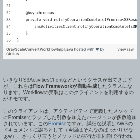
    @Asynchronous
    private void notifyOperationComplete(Promise<S3Resul
        snsActivitiesClient.notifyOperationComplete(s3Re
    }
}
GrayScaleConvertWorkflowImpl.java
hosted with ❤ by
view raw
GitHub
いきなりS3ActivitiesClientなどというクラスが出てきます
が、これらは
Flow Frameworkが自動生成
したクラスにな
ります。Workflowの実装はこのクライアントを利用するの
がキモです。
このクライアントは、アクティビティで定義したメソッド
にPromiseでラップした引数を加えたバージョンが多数追加
されています。この
Promise
ですが、詳細な説明はAWSの
ドキュメントに譲るとして（今回はそんなのばっかりだな
ぁw）、ざっくり言うとメソッドの実行が非同期で行われ、