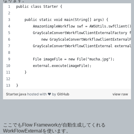
なります。
public class Starter {
    public static void main(String[] args) {
        AmazonSimpleWorkflow swf = AWSUtils.swfClient();
        GrayScaleConvertWorkflowClientExternalFactory fa
            new GrayScaleConvertWorkflowClientExternalFa
        GrayScaleConvertWorkflowClientExternal external 
        File imageFile = new File("mucha.jpg");
        external.execute(imageFile);
    }
}
Starter.java
hosted with ❤ by
GitHub
view raw
ここでもFlow Frameworkが自動生成してくれる
WorkFlowExternalを使います。