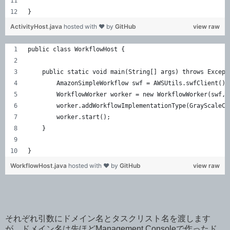
}
ActivityHost.java
hosted with ❤ by
GitHub
view raw
public class WorkflowHost {
    public static void main(String[] args) throws Except
        AmazonSimpleWorkflow swf = AWSUtils.swfClient();
        WorkflowWorker worker = new WorkflowWorker(swf, 
        worker.addWorkflowImplementationType(GrayScaleCo
        worker.start();
    }
}
WorkflowHost.java
hosted with ❤ by
GitHub
view raw
それぞれ引数にドメイン名とタスクリスト名を渡します
が、ドメイン名は先ほどManagement Consoleで作ったド