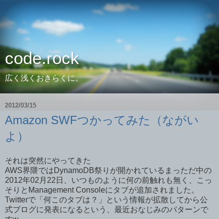
code.rock
広く浅くおきらくに。
2012/03/15
Amazon SWFつかってみた（ながい
よ）
それは突然にやってきた
AWS界隈ではDynamoDB祭りが開かれているまっただ中の
2012年02月22日、いつものように何の前触れも無く、こっ
そりとManagement Consoleにタブが追加されました。
Twitterで「何このタブは？」という情報が拡散してから公
式ブログに発表になるという、最近おなじみのパターンで