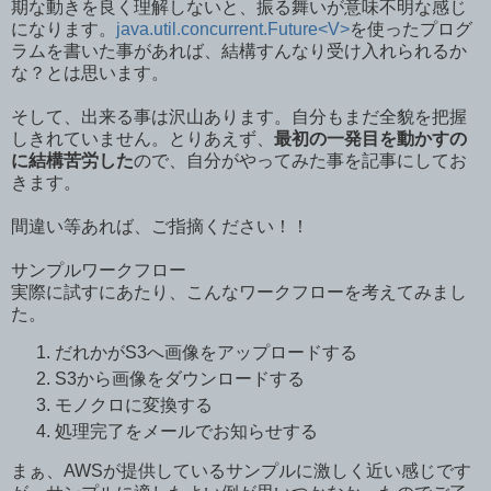
期な動きを良く理解しないと、振る舞いが意味不明な感じ
になります。
java.util.concurrent.Future<V>
を使ったプログ
ラムを書いた事があれば、結構すんなり受け入れられるか
な？とは思います。
そして、出来る事は沢山あります。自分もまだ全貌を把握
しきれていません。とりあえず、
最初の一発目を動かすの
に結構苦労した
ので、自分がやってみた事を記事にしてお
きます。
間違い等あれば、ご指摘ください！！
サンプルワークフロー
実際に試すにあたり、こんなワークフローを考えてみまし
た。
だれかがS3へ画像をアップロードする
S3から画像をダウンロードする
モノクロに変換する
処理完了をメールでお知らせする
まぁ、AWSが提供しているサンプルに激しく近い感じです