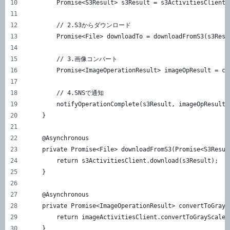
        Promise<S3Result> s3Result = s3ActivitiesClient.
        // 2.S3からダウンロード
        Promise<File> downloadTo = downloadFromS3(s3Resu
        // 3.画像コンバート
        Promise<ImageOperationResult> imageOpResult = co
        // 4.SNSで通知
        notifyOperationComplete(s3Result, imageOpResult)
    }
    @Asynchronous
    private Promise<File> downloadFromS3(Promise<S3Resul
        return s3ActivitiesClient.download(s3Result);
    }
    @Asynchronous
    private Promise<ImageOperationResult> convertToGrayS
        return imageActivitiesClient.convertToGrayScale(
    }