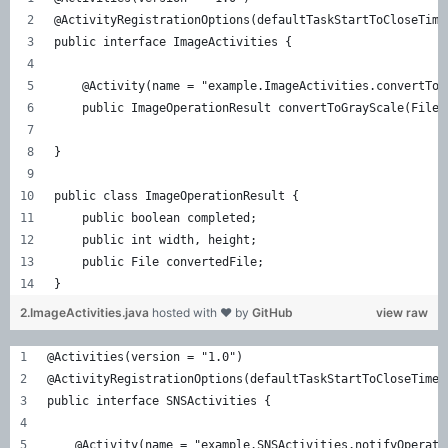
@ActivityRegistrationOptions(defaultTaskStartToCloseTime
public interface ImageActivities {
    @Activity(name = "example.ImageActivities.convertToG
    public ImageOperationResult convertToGrayScale(File 
}
public class ImageOperationResult {
    public boolean completed;
    public int width, height;
    public File convertedFile;
}
2.ImageActivities.java
hosted with ❤ by
GitHub
view raw
@Activities(version = "1.0")
@ActivityRegistrationOptions(defaultTaskStartToCloseTimeo
public interface SNSActivities {
    @Activity(name = "example.SNSActivities.notifyOperati