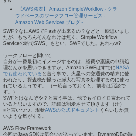
すw
【AWS発表】 Amazon SimpleWorkflow - クラ
ウドベースのワークフロー管理サービス -
Amazon Web Services ブログ -
SWF？なにAWSでFlashが出来るの？などと一瞬思いまし
たが、もちろんそんなわけは無く、Simple Workflow
Serviceの略でSWS、もとい、SWFでした。あれっw?
ワークフローと聞いて
自分が一番最初にイメージするのは、経費や稟議の申請処
理なんかを思いつきますが、Amazon SWFはすでに
NASA
でも使われている
と言う事で、火星への交通費の精算に使
われたり、探査機が撮った膨大な写真を処理するのに使わ
れているようです。 （一応言っておくと、前者は冗談で
す。）
SWFとはなんぞや？と言う事は、他でもイロイロ言われて
いると思いますので、詳細は割愛させて頂きます（汗）
※と言いつつ、現状
AWSの公式ドキュメント
くらいしか無
いような気がする。
AWS Flow Framework
今回のJava SDKは気合いが入っています。DynamoDBの時