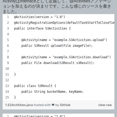
ActivityはInterfaceとして定義して、@Activitiesアノテーシ
ョンを加えるのが決まりです。こんな感じのソースを書き
ました。
@Activities(version = "1.0")
@ActivityRegistrationOptions(defaultTaskStartToCloseTime
public interface S3Activities {
    @Activity(name = "example.S3Activities.upload")
    public S3Result upload(File imageFile);
    @Activity(name = "example.S3Activities.download")
    public File download(S3Result s3Result);
}
public class S3Result {
    public String bucketName, keyName;
}
1.S3Actitities.java
hosted with ❤ by
GitHub
view raw
@Activities(version = "1.0")