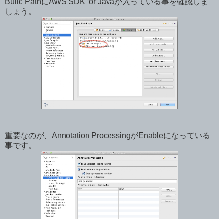
Build PathにAWS SDK for Javaが入っている事を確認しま
しょう。
重要なのが、Annotation ProcessingがEnableになっている
事です。