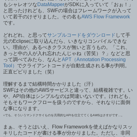
もシャレオツな
DataMapper
がSDKに入っていて「おぉ！」
と思ったけれども、SWFの場合はフレームワークが入って
いて若干のけぞりました。その名も
AWS Flow Framework
です。
どれどれ、と思って
サンプルコードをダウンロード
して手
元のEclipseに取り込んだら、いきなりコンパイルできな
い。理由が、あるべきクラスが無いと言うもの。「これ、
きっと中の人が入れ忘れたんじゃね（苦笑）？」などと思
って調べてみたら、なんと
APT（Annotation Processing
Tool）
でクライアントコードが自動生成される事が判明。
正直ビビりました（笑）
理解するまで結構時間かかりました（汗）
SWFはその他のAWSサービスと違って、結構複雑です。い
や、API自体はシンプルなのは間違いないです。けれども、
そもそもワークフローを扱うのですから、それなりに面倒
な事になります。
※でも、そういうマンドクサイものを汎用的なAPIを仕立ててくるAWSはさすがです…。
まぁ、そうとはいえ、Flow Frameworkを使えばかなりスッ
キリしたコードが書ける事が分かりました。ただし、非同