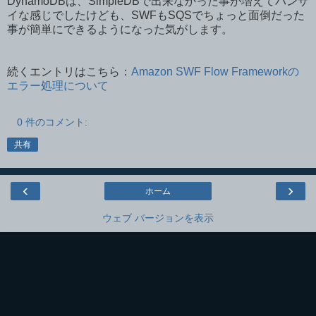
DynamoDBは、SimpleDBで出来なかった事が増えてバンザ
イな感じでしたけども、SWFもSQSでちょっと面倒だった
事が簡単にできるようになった気がします。
続くエントリはこちら：
Amazon SWF Flow Frameworkの
エラー処理について
0 件のコメント:
共有
‹
›
ホーム
ウェブ バージョンを表示