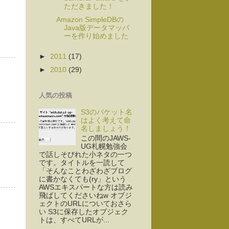
ただきました！
Amazon SimpleDBの
Java版データマッパ
ーを作り始めました
►
2011
(17)
►
2010
(29)
人気の投稿
S3のバケット名
はよく考えて命
名しましょう！
この間のJAWS-
UG札幌勉強会
で話しそびれた小ネタの一つ
です。タイトルを一読して
「そんなことわざわざブログ
に書かなくても(ry」という
AWSエキスパートな方は読み
飛ばしてくださいねw オブジ
ェクトのURLについておさら
い S3に保存したオブジェク
トは、すべてURLが...