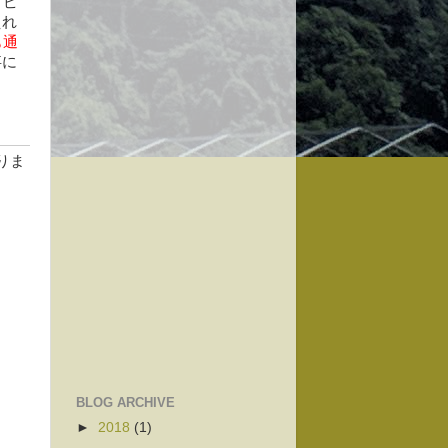
、ピ
えれ
も通
事に
りま
BLOG ARCHIVE
►
2018
(1)