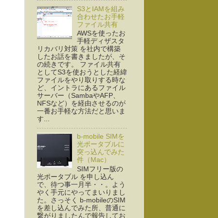
S3とIAMを組み
合わせたお手軽
ファイル共有
AWSを使ったお
手軽ディザスタ
リカバリ対策 を社内で構築
したお話を書きましたが、そ
の続きです。 ファイル共有
としてS3を使おうとした経緯
ファイルをやり取りする時な
ど、イントラにあるファイル
サーバー（SambaやAFP、
NFSなど）を経由させるのが
一番お手軽な方法だと思いま
す...
b-mobile SIMを
光ポータブルに
突っ込んでみた
件（Mac）
SIMフリー版の
光ポータブル を申し込ん
で、待つ事一月半・・。よう
やく手元にやってまいりまし
た。さっそく b-mobileのSIM
を差し込んでみた所、普通に
繋がりましたんで報告してお