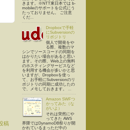
きます。※NTT東日本では b-
mobileのサポートを公式にう
たっておりません。 ご注意
くだ...
Dropboxで手軽
にSubversionの
リポジトリ
個人で開発をや
る際、複数のマ
シンでソースコードの同期を
はかりたい場合があると思い
ます。その際、Web上の無料
のホスティングサービスなど
を利用する機会が多いかと思
いますが、Dropboxを使っ
て、お手軽にSubversionのリ
ポジトリの同期に成功したの
で、メモしておきます。 ...
Amazon SWFつ
かってみた（な
がいよ）
それは突然にや
ってきた AWS
投稿
界隈ではDynamoDB祭りが開
かれているまっただ中の