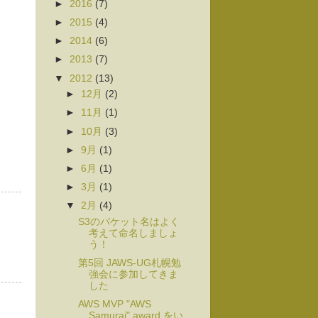
►
2016
(7)
►
2015
(4)
►
2014
(6)
►
2013
(7)
▼
2012
(13)
►
12月
(2)
►
11月
(1)
►
10月
(3)
►
9月
(1)
►
6月
(1)
►
3月
(1)
▼
2月
(4)
S3のバケット名はよく
考えて命名しましょ
う！
第5回 JAWS-UG札幌勉
強会に参加してきま
した
AWS MVP "AWS
Samurai" award をい