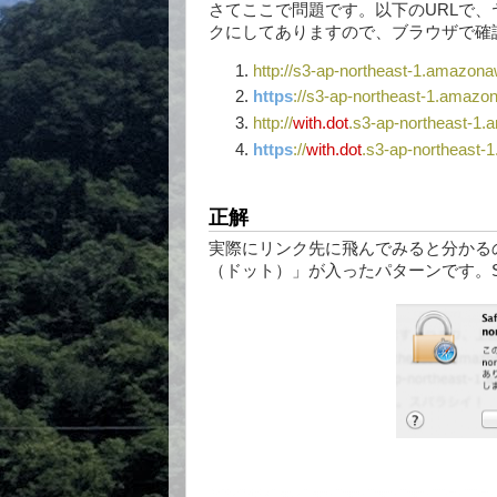
さてここで問題です。以下のURLで
クにしてありますので、ブラウザで確
http://s3-ap-northeast-1.amazon
https
://s3-ap-northeast-1.amaz
http://
with.dot
.s3-ap-northeast-1
https
://
with.dot
.s3-ap-northeast
正解
実際にリンク先に飛んでみると分かる
（ドット）」が入ったパターンです。