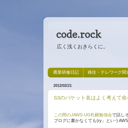
code.rock
広く浅くおきらくに。
農業研修日記
移住・テレワーク関
2012/02/21
S3のバケット名はよく考えて
この間のJAWS-UG札幌勉強会
で話し
ブログに書かなくても(ry」というA