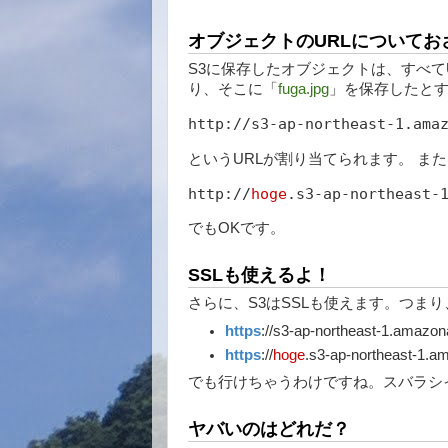
オブジェクトのURLについてお
S3に保存したオブジェクトは、すべて
り、そこに「
fuga.jpg
」を保存したと
http://s3-ap-northeast-1.ama
というURLが割り当てられます。 ま
http://
hoge
.s3-ap-northeast-
でもOKです。
SSLも使えるよ！
さらに、S3はSSLも使えます。つま
https
://s3-ap-northeast-1.amazo
https
://
hoge
.s3-ap-northeast-1.
でも行けちゃうわけですね。スバラシ
ヤバいのはどれだ？