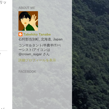
リッ
ABOUT ME
Takehito Tanabe
石狩郡当別町, 北海道, Japan
コンサルタント/半農半IT/ベ
ーシスト/アイコンは
@crown_sugar さん
ド
詳細プロフィールを表示
FACEBOOK