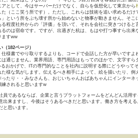
ニアとして、今はサーバーだけでなく、自らを仮想化して東京から
した（ここ笑う所です）。ただし、これらは技術を追い求めるだけ
ら」という所をぶち壊す所から始めないと物事が動きません。そこ
ある程度社外からの「評価」を頂いて、それを会社に突きつけると
れるのは宿命です。ですが、出過ぎた杭は、もはや打つ事すら出来
ますww
（182ページ）
、仕様書でやり取りするよりも、コードで会話した方が早いですよ
には通じません。業界用語、専門用語はもってのほかで、文字すら
いるおかげで、ITの専門的なことを社内に説明する際にどうやって
れた様な気がします。伝えるべき相手によって、絵を描いたり、例
作ったり・・みなさんも、おじいちゃんおばあちゃんにインターネ
訓練されると思いますw
社員であるならば、企業と言うプラットフォームをどんどん活用す
意出来ますし、今後はそうあるべきだと思います。働き方を考える
だと思います。