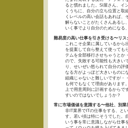
ると慣れました。SI屋さん、イ
くうちに、自分の立ち位置と取
くレベルの高い会話もあれば、
解らないことがたくさんあるし
いく事でより自分のためになる
難易度の高い仕事を引き受ける〜リスク
これこそ企業に属しているから
を提案して自ら整えて使っても
テムを全部移行させちゃうとか
ので、失敗する可能性も大きい
り、せいぜい怒られて自分の評
なる方がよっぽど大きいものに
組織じゃないと難しいですが・
も何でもなくて理由があります
上で用意周到に計画するからで
すいのではないでしょうか？
常に市場価値を意識する〜他社、別業界
非IT業界でITの仕事をする、
す。若い頃は特にそうでした。自
いう事を常に意識しながら仕事
ってノウハウを積み上げてきま