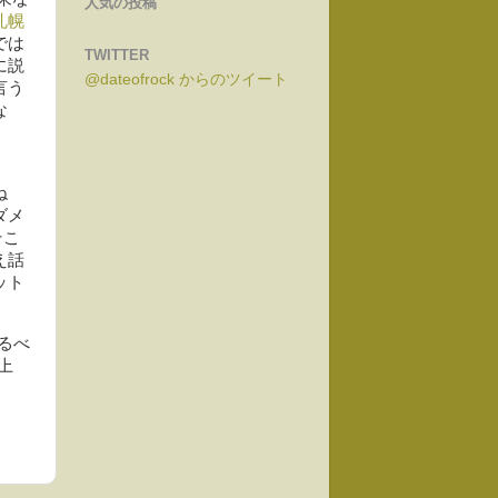
人気の投稿
札幌
では
TWITTER
に説
@dateofrock からのツイート
言う
な
ね
ダメ
そこ
え話
ット
るべ
上