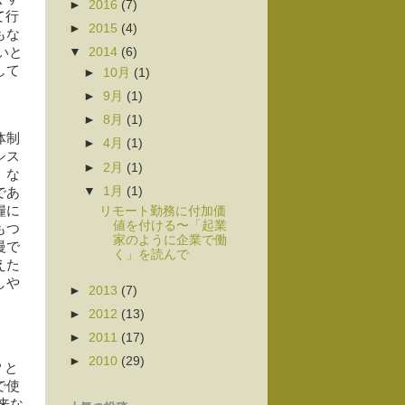
►
2016
(7)
て行
►
2015
(4)
もな
いと
▼
2014
(6)
して
►
10月
(1)
►
9月
(1)
►
8月
(1)
体制
►
4月
(1)
シス
►
2月
(1)
」な
▼
1月
(1)
であ
糧に
リモート勤務に付加価
値を付ける〜「起業
もつ
家のように企業で働
慢で
く」を読んで
えた
しや
►
2013
(7)
►
2012
(13)
►
2011
(17)
ま
►
2010
(29)
？と
で使
来な