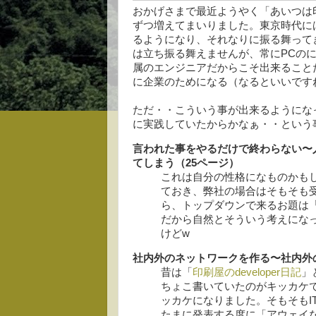
おかげさまで最近ようやく「あいつは
ずつ増えてまいりました。東京時代に
るようになり、それなりに振る舞って
は立ち振る舞えませんが、常にPCの
属のエンジニアだからこそ出来ること
に企業のためになる（なるといいです
ただ・・こういう事が出来るようにな
に実践していたからかなぁ・・という
言われた事をやるだけで終わらない〜
てしまう（25ページ）
これは自分の性格になものかもし
ておき、弊社の場合はそもそも
ら、トップダウンで来るお題は
だから自然とそういう考えにな
けどw
社内外のネットワークを作る〜社内外の
昔は「
印刷屋のdeveloper日記
」
ちょこ書いていたのがキッカケ
ッカケになりました。そもそもI
たまに発表する度に「アウェイ