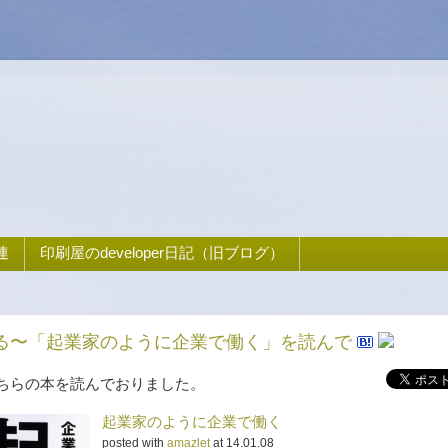
連
印刷屋のdeveloper日記（旧ブログ）
る〜「起業家のように企業で働く」を読んで
ちらの本を読んでおりました。
起業家のように企業で働く
posted with
amazlet
at 14.01.08