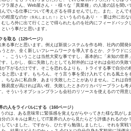
ンフラ屋さん、Web屋さん・・様々な「異業種」の人達の話を聞い
組んでいる仕事について考えざるを得ませんでした。また、とんで
その程度なのか
というものもあり・・要は外に出な
（失礼しました！）
、むしろ外に出て行くことで得られたものを社内にフィードバック
、という事だと思います。
を取る（129ページ）
出来る事だと思います。例えば新規システムを作る時、社内の開発
らうとか、全く新しいフレームワークを導入するとか、クラウドに
・・。こういうことは当然大変な事ですし、基本的に「未知の世界
です。しかし、仮に失敗したとしても対外的にはそれは会社の失敗
価が下がるだけです。そこを恐れるよりも、トライする事で自分の
なると思います。もちろん、そう言う事を受け入れてくれる風土を
・。ちなみに私自身、あまり失敗したことがありません。これは自
。難易度が高ければ高い程、失敗したときのリカバリープランも考
す。そういうオプションプランも会社のリソースを使えるので用意
の人をライバルにする（160ページ）
というのは、ある意味常に緊張感を覚えながらやってきた様な気がし
分のスキルは果たしてIT業界の人から見たらどう評価されるのか
をしていました。ですから、ひたすら勉強しましたし、それを実戦
した。結果はどうなのか・・？ 今ひとつ自分自身を客観的に評価出