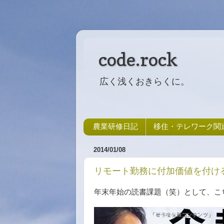
code.rock
広く浅くおきらくに。
農業研修日記
移住・テレワーク関
2014/01/08
リモート勤務に付加価値を付け
年末年始の読書課題（笑）として、こ