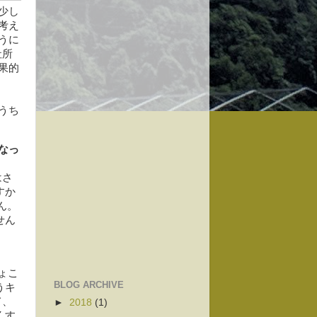
少し
考え
うに
社所
果的
うち
なっ
はさ
すか
ん。
せん
ょこ
BLOG ARCHIVE
うキ
て、
►
2018
(1)
くす