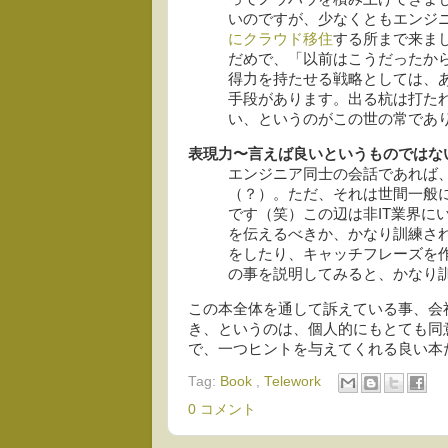
いのですが、少なくともエンジ
にクラウド移住
する所まで来ま
だめで、「以前はこうだったか
得力を持たせる戦略としては、
手段があります。出る杭は打た
い、というのがこの世の常であり
表現力〜言えば良いというものではない
エンジニア同士の会話であれば
（？）。ただ、それは世間一般
です（笑）この辺は非IT業界に
を伝えるべきか、かなり訓練さ
をしたり、キャッチフレーズを
の事を説明してみると、かなり
この本全体を通して訴えている事、会
き、というのは、個人的にもとても同
で、一つヒントを与えてくれる良い本
Tag:
Book
,
Telework
0 コメント