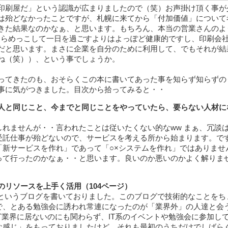
印刷屋だ」という認識が広まりましたので（笑）お声掛け頂く事が
は殆どなかったことですが、札幌に来てから「付加価値」について
きた結果なのかなぁ、と思います。もちろん、本当の営業さんのよ
にらめっこして一日を過ごすよりはよっぽど健康的ですし、印刷会
だと思います。まさに企業を自分のために利用して、でもそれが結
ね（笑））、という事でしょうか。
ってきたのも、おそらくこの本に書いてあった事を知らず知らずの
事に気がつきました。目次から拾ってみると・・
人と同じこと、今までと同じことをやっていたら、要らない人材に
れませんが・・言われたことは従いたくない的なww まぁ、冗談
受託仕事が殆どないので、サービスを考える所から始まります。で
「新サービスを作れ」であって「○×システムを作れ」ではありませ
って行ったのかなぁ・・と思います。良いのか悪いのかよく解りま
リソースを上手く活用（104ページ）
というブログを書いておりました。このブログで技術的なことをち
で、とある勉強会に誘われ常連になったのが「業界外」の人達と会
T業界に居ないのにも関わらず、IT系のイベントや勉強会に参加し
な感じ」をもっておりましたけど、それも最初のうちだけでしばら