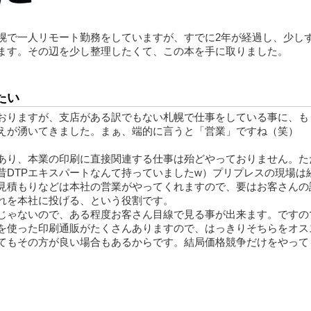
幌で一人リモート勤務をしていますが、すでに2年が経過し、少し
ます。その辺を少し整理したくて、この本を手に取りました。
たい
おりますが、支店がある訳でもない札幌で仕事をしている事に、も
えが湧いてきました。まぁ、端的に言うと「営業」ですね（笑）
であり、本業の印刷に直接関連する仕事は殆どやっておりません。た
昔DTPエキスパートなんて持っていましたw）プリプレスの現場は
見積もりなどは本社の営業がやってくれますので、要はお客さんの
れを本社に投げる、という役割です。
じゃないので、ある程度お客さん目線で見る事が出来ます。ですの
を使った印刷通販がたくさんありますので、はっきりそちらをオス
てもその方が良い場合もあるからです。結局価格競争だけをやって