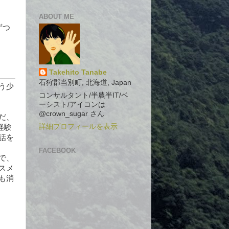
ABOUT ME
ずつ
Takehito Tanabe
石狩郡当別町, 北海道, Japan
う少
コンサルタント/半農半IT/ベ
ーシスト/アイコンは
@crown_sugar さん
だ、
詳細プロフィールを表示
経験
話を
FACEBOOK
で、
スメ
も消