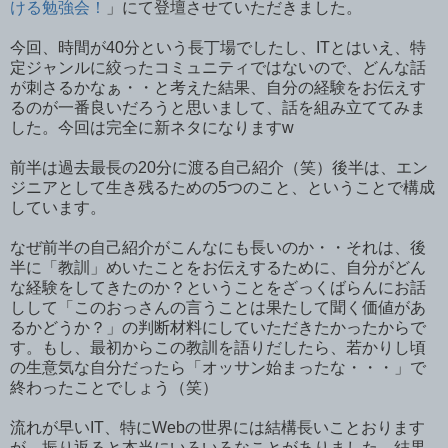
ける勉強会！
」にて登壇させていただきました。
今回、時間が40分という長丁場でしたし、ITとはいえ、特
定ジャンルに絞ったコミュニティではないので、どんな話
が刺さるかなぁ・・と考えた結果、自分の経験をお伝えす
るのが一番良いだろうと思いまして、話を組み立ててみま
した。今回は完全に新ネタになりますw
前半は過去最長の20分に渡る自己紹介（笑）後半は、エン
ジニアとして生き残るための5つのこと、ということで構成
しています。
なぜ前半の自己紹介がこんなにも長いのか・・それは、後
半に「教訓」めいたことをお伝えするために、自分がどん
な経験をしてきたのか？ということをざっくばらんにお話
しして「このおっさんの言うことは果たして聞く価値があ
るかどうか？」の判断材料にしていただきたかったからで
す。もし、最初からこの教訓を語りだしたら、若かりし頃
の生意気な自分だったら「オッサン始まったな・・・」で
終わったことでしょう（笑）
流れが早いIT、特にWebの世界には結構長いことおります
が、振り返ると本当にいろいろなことがありました。結果