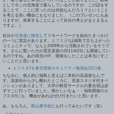
として今この北海道で暮らしているのですが、この話をす
ることで、ここに至ったのは何故なんだろう？ということ
を考える良い機会にもなりました。（このプレゼンにもあ
りますが、発表することによって自分の考えがまとまるん
ですよ。）
自分が
北海道に移住
してリモートワークを始めたきっかけ
の一つに震災があります。
エフスタ!!
は福島で立ち上がった
コミュニティで、なんと2009年から活動されているそうで
す。さらに驚いたのが震災直後の2011/4/23にも開催してい
るのですね。あの状況の中、開催をしたことは本当にすご
いことだと思います。
エフスタ!!＆東北情報セキュリティ勉強会2011春
ちなみに、個人的に福島と言えば二本松の岳温泉なんで
す。温泉街から少し離れたところに、音楽スタジオ付きペ
ンションがありまして、大学の軽音サークルの夏合宿は必
ずそこに行っていました。懐かしいなぁ・・福島開催のエ
フスタ‼︎にも、機会があればぜひ行きたいと思います。
あ、もちろん、
郡山農学校
にも行ってみたいです（笑）