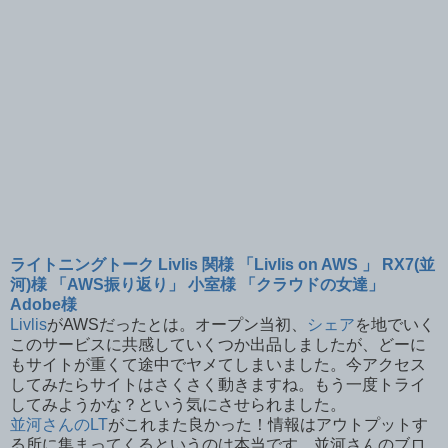
ライトニングトーク Livlis 関様 「Livlis on AWS 」 RX7(並
河)様 「AWS振り返り」 小室様 「クラウドの女達」
Adobe様
Livlis
がAWSだったとは。オープン当初、
シェア
を地でいく
このサービスに共感していくつか出品しましたが、どーに
もサイトが重くて途中でヤメてしまいました。今アクセス
してみたらサイトはさくさく動きますね。もう一度トライ
してみようかな？という気にさせられました。
並河さんのLT
がこれまた良かった！情報はアウトプットす
る所に集まってくるというのは本当です。並河さんのブロ