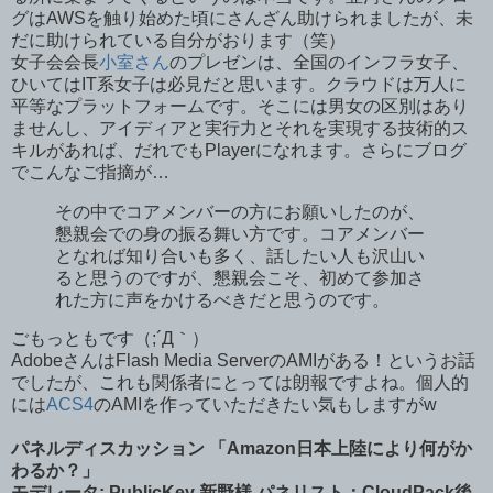
グはAWSを触り始めた頃にさんざん助けられましたが、未
だに助けられている自分がおります（笑）
女子会会長
小室さん
のプレゼンは、全国のインフラ女子、
ひいてはIT系女子は必見だと思います。クラウドは万人に
平等なプラットフォームです。そこには男女の区別はあり
ませんし、アイディアと実行力とそれを実現する技術的ス
キルがあれば、だれでもPlayerになれます。さらにブログ
でこんなご指摘が…
その中でコアメンバーの方にお願いしたのが、
懇親会での身の振る舞い方です。コアメンバー
となれば知り合いも多く、話したい人も沢山い
ると思うのですが、懇親会こそ、初めて参加さ
れた方に声をかけるべきだと思うのです。
ごもっともです（;´Д｀）
AdobeさんはFlash Media ServerのAMIがある！というお話
でしたが、これも関係者にとっては朗報ですよね。個人的
には
ACS4
のAMIを作っていただきたい気もしますがw
パネルディスカッション 「Amazon日本上陸により何がか
わるか？」
モデレータ: PublicKey 新野様 パネリスト：CloudPack後