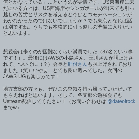
何とかなっている」…というのが実情です。US東海岸に未
だにいる方々は、US西海岸やシンガポールが出来ても引っ
越しの苦労とリスクを考えると今ひとつモチベーションが
わかなかったのではないでしょうか？でも東京となれば話
は別ですね。うちでも本格的に引っ越しの準備に入りたい
と思います。
懇親会は歩くのが困難なくらい満員でした（87名という事
です！）。最後にはAWSの小島さん、玉川さんが胴上げさ
れて、ついでに（？）会長と
肝付さん
も胴上げされており
ました（笑）いやぁ、とても良い週末でした。次回の
JAWS-UGも楽しみです！
地方支部の方々も、ぜひこの空気を持ち帰っていただいて
もらえればと思います。そして、各支部の勉強会でも
Ustream配信してください！（お問い合わせは
@dateofrock
までw）