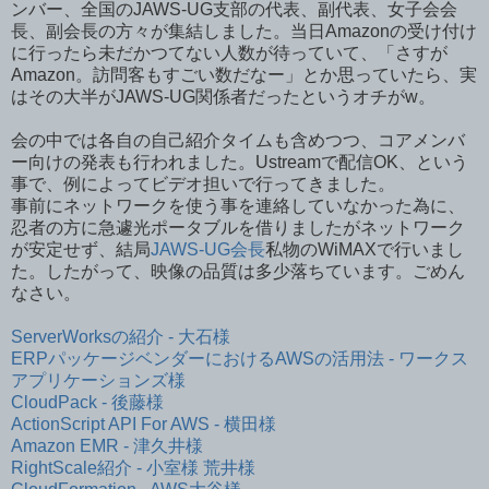
ンバー、全国のJAWS-UG支部の代表、副代表、女子会会
長、副会長の方々が集結しました。当日Amazonの受け付け
に行ったら未だかつてない人数が待っていて、「さすが
Amazon。訪問客もすごい数だなー」とか思っていたら、実
はその大半がJAWS-UG関係者だったというオチがw。
会の中では各自の自己紹介タイムも含めつつ、コアメンバ
ー向けの発表も行われました。Ustreamで配信OK、という
事で、例によってビデオ担いで行ってきました。
事前にネットワークを使う事を連絡していなかった為に、
忍者の方に急遽光ポータブルを借りましたがネットワーク
が安定せず、結局
JAWS-UG会長
私物のWiMAXで行いまし
た。したがって、映像の品質は多少落ちています。ごめん
なさい。
ServerWorksの紹介 - 大石様
ERPパッケージベンダーにおけるAWSの活用法 - ワークス
アプリケーションズ様
CloudPack - 後藤様
ActionScript API For AWS - 横田様
Amazon EMR - 津久井様
RightScale紹介 - 小室様 荒井様