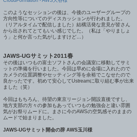
CloudFormation - AWS大谷様
このようなセッションの後は、今後のユーザーグループの
方向性等についてのディスカッションが行われました。
（リアルタイムで配信しました）結構活発な意見が皆さん
から出されてとてもいい感じでした。（私は「やりましょ
う」と何か言った気がしますけど…）
JAWS-UGサミット2011春
その後はいつもの富士ソフトさんの会議室に移動してサミ
ットの準備を行いました。今回は早めに会場に入れたので
カメラの位置調整やセッティング等を余裕でこなせたので
良かったです。初めて安心してUstreamに取り組む事が出来
ました（笑）
今回はもちろん、待望の東京リージョン開設直後ですし、
地方支部の方々の参加もあっていつもの勉強会と違い雰囲
気がお祭りムードに。まさに今のAWSの空気感そのままの
ムードで始まりました。
JAWS-UGサミット開会の辞 AWS玉川様