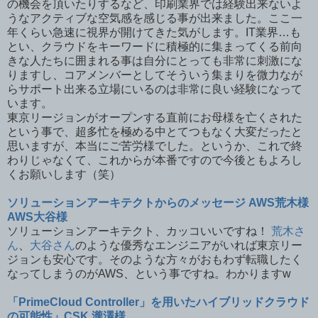
の機会を頂いたりするなど、印刷業界では経験出来ないよ
うなアクティブな空気感を感じる事が出来ました。ここ一
年くらい急速に視界が開けてきた気がします。IT業界…も
とい、クラウドをキーワードに積極的に集まってくる前向
きな人たちに囲まれる事は自分にとっても非常に刺激にな
りますし、コアメンバーとしてそういう集まりを微力なが
らサポート出来る立場にいるのは非常に良い経験になって
います。
東京リージョンがオープンする直前にお母様を亡くされた
という事で、超多忙を極める中とてつもなく大変だったと
思いますが、本当にご苦労様でした。というか、これで終
わりじゃなくて、これからが本番ですので今後ともよろし
くお願いします（笑）
ソリューションアーキテクトからのメッセージ AWS荒木様
AWS大谷様
ソリューションアーキテクト、カッコいいですね！
荒木さ
ん
、
大谷さん
のような優秀なエンジニアがいれば東京リー
ジョンも安心です。そのような方々がおもわず転職したく
なってしまうのがAWS、という事ですね。わかりますw
「PrimeCloud Controller」を用いたハイブリッドクラウド
の可能性」CSK 瀧澤様