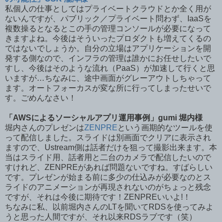
私個人の仕事としてはプライベートクラウドとか全く用が
ないんですが、パブリック／プライベート問わず、IaaSを
複数操るとなるとこの手の管理コンソールが必要になって
きますよね。今後はそういったプロダクトも増えてくるの
ではないでしょうか。自分の立場はアプリケーションを開
発する側なので、インフラの管理は誰かにお任せしたいで
すし、今後はそのような流れ（PaaS）が加速して行くと思
いますが…ちなみに、途中画面がグレーアウトしちゃって
ます。オートフォーカスが変な所に行ってしまったせいで
す。ごめんなさい！
「AWSによるソーシャルアプリ運用事例」gumi 堀内様
堀内さんのプレゼンは
ZENPRE
という画期的なツールを使
って配信しました。スライドは別画面でクリアに表示され
ますので、Ustream側は話者だけを狙って撮影出来ます。本
当はスライド用、話者用と二台のカメラで配信したいので
すけれど、ZENPREがあれば問題ないですね。すばらしい
です。プレゼンが始まる前に多少の仕込みが必要なのとス
ライドのアニメーションが再現されないのがちょっと残念
ですが、それは今後に期待です！ZENPREいいよ!！
ちなみに私、以前堀内さんのLTを聞いてRDSを使ってみよ
うと思った人間ですが、それ以来RDSラブです（笑）