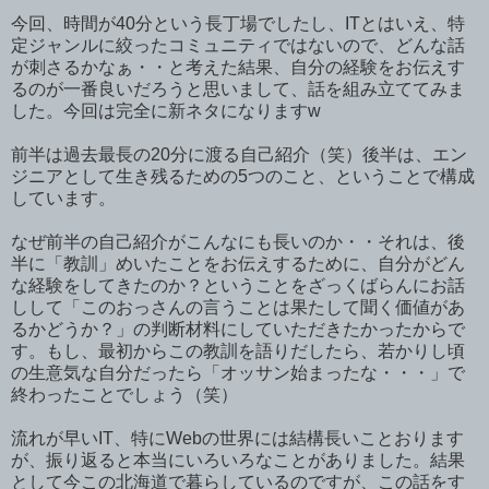
今回、時間が40分という長丁場でしたし、ITとはいえ、特
定ジャンルに絞ったコミュニティではないので、どんな話
が刺さるかなぁ・・と考えた結果、自分の経験をお伝えす
るのが一番良いだろうと思いまして、話を組み立ててみま
した。今回は完全に新ネタになりますw
前半は過去最長の20分に渡る自己紹介（笑）後半は、エン
ジニアとして生き残るための5つのこと、ということで構成
しています。
なぜ前半の自己紹介がこんなにも長いのか・・それは、後
半に「教訓」めいたことをお伝えするために、自分がどん
な経験をしてきたのか？ということをざっくばらんにお話
しして「このおっさんの言うことは果たして聞く価値があ
るかどうか？」の判断材料にしていただきたかったからで
す。もし、最初からこの教訓を語りだしたら、若かりし頃
の生意気な自分だったら「オッサン始まったな・・・」で
終わったことでしょう（笑）
流れが早いIT、特にWebの世界には結構長いことおります
が、振り返ると本当にいろいろなことがありました。結果
として今この北海道で暮らしているのですが、この話をす