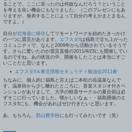
ることで、ここに至ったのは何故なんだろう？ということ
を考える良い機会にもなりました。（このプレゼンにもあ
りますが、発表することによって自分の考えがまとまるん
ですよ。）
自分が
北海道に移住
してリモートワークを始めたきっかけ
の一つに震災があります。
エフスタ!!
は福島で立ち上がった
コミュニティで、なんと2009年から活動されているそうで
す。さらに驚いたのが震災直後の2011/4/23にも開催してい
るのですね。あの状況の中、開催をしたことは本当にすご
いことだと思います。
エフスタ!!＆東北情報セキュリティ勉強会2011春
ちなみに、個人的に福島と言えば二本松の岳温泉なんで
す。温泉街から少し離れたところに、音楽スタジオ付きペ
ンションがありまして、大学の軽音サークルの夏合宿は必
ずそこに行っていました。懐かしいなぁ・・福島開催のエ
フスタ‼︎にも、機会があればぜひ行きたいと思います。
あ、もちろん、
郡山農学校
にも行ってみたいです（笑）